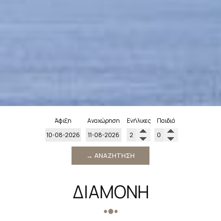
Άφιξη
Αναχώρηση
Ενήλικες
Παιδιά
→ ΑΝΑΖΉΤΗΣΗ
ΔΙΑΜΟΝΉ