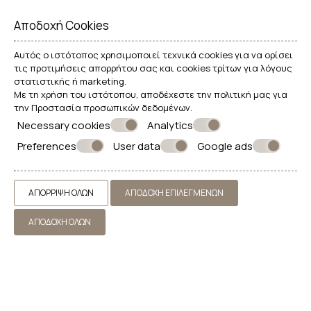
SUPERIOR DOUBLE ROOM
Αποδοχή Cookies
WITH SEA VIEW
Αυτός ο ιστότοπος χρησιμοποιεί τεχνικά cookies για να ορίσει
τις προτιμήσεις απορρήτου σας και cookies τρίτων για λόγους
22 m²
2 άτομα
1 double bed
στατιστικής ή marketing.
ΠΕΡΙΣΣΌΤΕΡΑ
ΚΆΝΤΕ ΚΡΆΤΗΣΗ
Με τη χρήση του ιστότοπου, αποδέχεστε την πολιτική μας για
την
Προστασία προσωπικών δεδομένων
.
Necessary cookies
Analytics
Preferences
User data
Google ads
ΑΠΌΡΡΙΨΗ ΌΛΩΝ
ΑΠΟΔΟΧΉ ΕΠΙΛΕΓΜΈΝΩΝ
ΑΠΟΔΟΧΉ ΌΛΩΝ