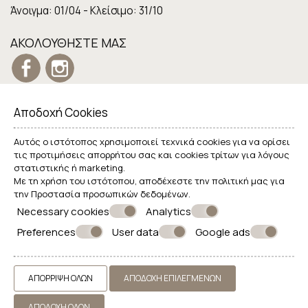
Άνοιγμα: 01/04 - Κλείσιμο: 31/10
ΑΚΟΛΟΥΘΉΣΤΕ ΜΑΣ
Αποδοχή Cookies
Αυτός ο ιστότοπος χρησιμοποιεί τεχνικά cookies για να ορίσει
τις προτιμήσεις απορρήτου σας και cookies τρίτων για λόγους
© Powered by Marinet
στατιστικής ή marketing.
Με τη χρήση του ιστότοπου, αποδέχεστε την πολιτική μας για
την
Προστασία προσωπικών δεδομένων
.
︿
Necessary cookies
Analytics
Preferences
User data
Google ads
ΑΠΌΡΡΙΨΗ ΌΛΩΝ
ΑΠΟΔΟΧΉ ΕΠΙΛΕΓΜΈΝΩΝ
ΑΠΟΔΟΧΉ ΌΛΩΝ